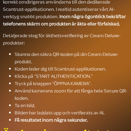
korrekt omdirigeras användarna till den dedikerade
Scantrust-applikationen. I realtid autentiserar vårt AI-
verktyg snabbt produkten.
Inom några ögonblick bekräftar
telefonens skärm om produkten är äkta eller förfalskad.
Detaljerade steg för äkthetsverifiering av Cream Deluxe-
produkter:
Skanna den säkra QR-koden på din Cream Deluxe-
produkt.
Koden leder dig till Scantrust-applikationen.
Klicka på "START AUTHENTICATION."
Tryck på knappen "ÖPPNA KAMERA".
Använd kamerans zoom för att fånga hela Secure QR-
koden.
Ta en bild.
Bilden har laddats upp och verifierats av AI.
Få resultatet inom några sekunder.