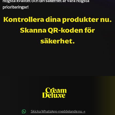
högsta kvalitet och din säkerhet är våra högsta
prioriteringar!
Kontrollera dina produkter nu.
Skanna QR-koden för
säkerhet.
Skicka WhatsApp-meddelande nu →