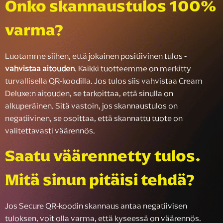
Onko skannaustulos 100%
varma?
Luotamme siihen, että jokainen positiivinen tulos -
vahvistaa aitouden
. Kaikki tuotteemme on merkitty
turvallisella QR-koodilla. Jos tulos siis vahvistaa Cream
Deluxe:n aitouden, se tarkoittaa, että sinulla on
alkuperäinen. Sitä vastoin, jos skannaustulos on
negatiivinen, se osoittaa, että skannattu tuote on
valitettavasti väärennös.
Saatu väärennetty tulos.
Mitä sinun pitäisi tehdä?
Jos Secure QR-koodin skannaus antaa negatiivisen
tuloksen, voit olla varma, että kyseessä on väärennös.