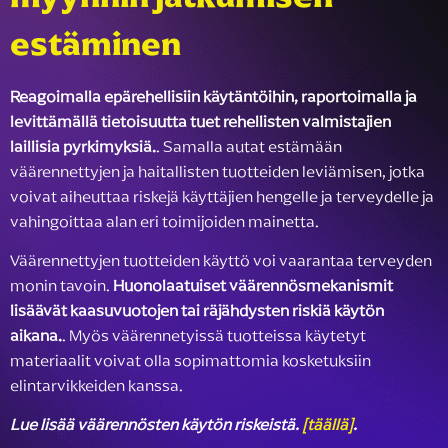
estäminen
Reagoimalla epärehellisiin käytäntöihin, raportoimalla ja
levittämällä tietoisuutta tuet rehellisten valmistajien
laillisia pyrkimyksiä.
. Samalla autat estämään
väärennettyjen ja haitallisten tuotteiden leviämisen, jotka
voivat aiheuttaa riskejä käyttäjien hengelle ja terveydelle ja
vahingoittaa alan eri toimijoiden mainetta.
Väärennettyjen tuotteiden käyttö voi vaarantaa terveyden
monin tavoin.
Huonolaatuiset väärennösmekanismit
lisäävät kaasuvuotojen tai räjähdysten riskiä käytön
aikana.
. Myös väärennetyissä tuotteissa käytetyt
materiaalit voivat olla sopimattomia kosketuksiin
elintarvikkeiden kanssa.
Lue lisää väärennösten käytön riskeistä.
[täällä]
.