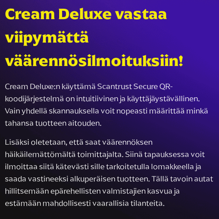
Cream Deluxe vastaa
viipymättä
väärennösilmoituksiin!
Cream Deluxe:n käyttämä Scantrust Secure QR-
koodijärjestelmä on intuitiivinen ja käyttäjäystävällinen.
Vain yhdellä skannauksella voit nopeasti määrittää minkä
tahansa tuotteen aitouden.
Lisäksi oletetaan, että saat väärennöksen
häikäilemättömältä toimittajalta. Siinä tapauksessa voit
ilmoittaa siitä kätevästi sille tarkoitetulla lomakkeella ja
saada vastineeksi alkuperäisen tuotteen. Tällä tavoin autat
hillitsemään epärehellisten valmistajien kasvua ja
estämään mahdollisesti vaarallisia tilanteita.