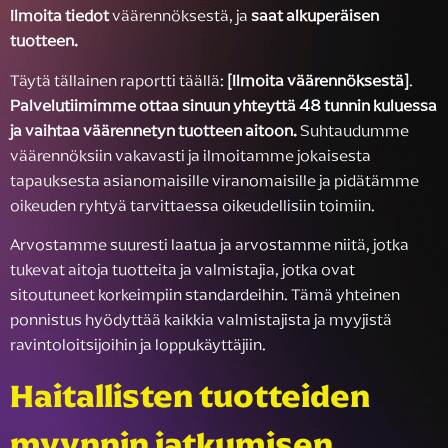
Ilmoita tiedot
väärennöksestä, ja
saat alkuperäisen
tuotteen.
Täytä tällainen raportti täällä:
[Ilmoita väärennöksestä]
.
Palvelutiimimme ottaa sinuun yhteyttä 48 tunnin kuluessa
ja vaihtaa väärennetyn tuotteen aitoon.
Suhtaudumme
väärennöksiin vakavasti ja ilmoitamme jokaisesta
tapauksesta asianomaisille viranomaisille ja pidätämme
oikeuden ryhtyä tarvittaessa oikeudellisiin toimiin.
Arvostamme suuresti laatua ja arvostamme niitä, jotka
tukevat aitoja tuotteita ja valmistajia, jotka ovat
sitoutuneet korkeimpiin standardeihin. Tämä yhteinen
ponnistus hyödyttää kaikkia valmistajista ja myyjistä
ravintoloitsijoihin ja loppukäyttäjiin.
Haitallisten tuotteiden
myynnin jatkumisen