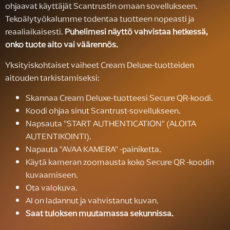
ohjaavat käyttäjät Scantrustin omaan sovellukseen.
Tekoälytyökalumme todentaa tuotteen nopeasti ja
reaaliaikaisesti.
Puhelimesi näyttö vahvistaa hetkessä,
onko tuote aito vai väärennös.
Yksityiskohtaiset vaiheet Cream Deluxe-tuotteiden
aitouden tarkistamiseksi:
Skannaa Cream Deluxe-tuotteesi Secure QR-koodi.
Koodi ohjaa sinut Scantrust-sovellukseen.
Napsauta "START AUTHENTICATION" (ALOITA
AUTENTIKOINTI).
Napauta "AVAA KAMERA" -painiketta.
Käytä kameran zoomausta koko Secure QR -koodin
kuvaamiseen.
Ota valokuva.
AI on ladannut ja vahvistanut kuvan.
Saat tuloksen muutamassa sekunnissa.