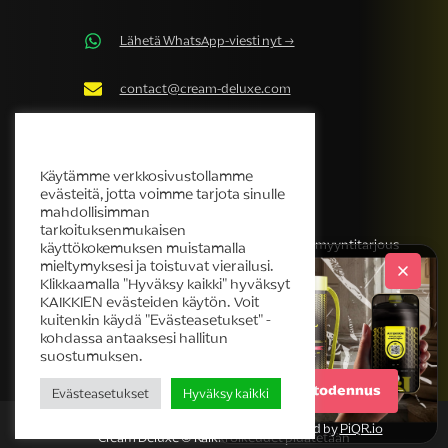
Lähetä WhatsApp-viesti nyt →
contact@cream-deluxe.com
Cream Deluxe Evästekäytäntö
Käytämme verkkosivustollamme
evästeitä, jotta voimme tarjota sinulle
YRITYS
TUKKU
mahdollisimman
tarkoituksenmukaisen
Meidän tarinamme
Hanki tukkumyyntitarjous
käyttökokemuksen muistamalla
mieltymyksesi ja toistuvat vierailusi.
Tuotteet
Klikkaamalla "Hyväksy kaikki" hyväksyt
Helpdesk
KAIKKIEN evästeiden käytön. Voit
kuitenkin käydä "Evästeasetukset" -
Blogi
kohdassa antaaksesi hallitun
Ota yhteyttä
suostumuksen.
Aloita todennus
Evästeasetukset
Hyväksy kaikki
powered by
PiQR.io
Cream Deluxe © Kaikki oikeudet pidätetään