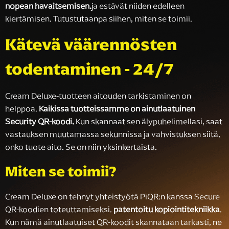
nopean havaitsemisen.
ja estävät niiden edelleen
kiertämisen. Tutustutaanpa siihen, miten se toimii.
Kätevä väärennösten
todentaminen - 24/7
Cream Deluxe-tuotteen aitouden tarkistaminen on
helppoa.
Kaikissa tuotteissamme on ainutlaatuinen
Security QR-koodi.
Kun skannaat sen älypuhelimellasi, saat
vastauksen muutamassa sekunnissa ja vahvistuksen siitä,
onko tuote aito. Se on niin yksinkertaista.
Miten se toimii?
Cream Deluxe on tehnyt yhteistyötä PiQR:n kanssa Secure
QR-koodien toteuttamiseksi.
patentoitu kopiointitekniikka
.
Kun nämä ainutlaatuiset QR-koodit skannataan tarkasti, ne