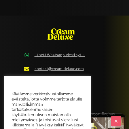
Lähetä WhatsApp-viesti nyt →
contact@cream-deluxe.com
Cream Deluxe Evästekäytäntö
Käytämme verkkosivustollamme
evästeitä, jotta voimme tarjota sinulle
YRITYS
TUKKU
mahdollisimman
tarkoituksenmukaisen
Meidän tarinamme
Hanki tukkumyyntitarjous
käyttökokemuksen muistamalla
mieltymyksesi ja toistuvat vierailusi.
Tuotteet
Klikkaamalla "Hyväksy kaikki" hyväksyt
Helpdesk