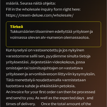
määriä. Seuraa näitä ohjeita:
Fill in the wholesale inquiry form right here:
https://cream-deluxe.com/wholesale/
Tärkeä
Tukkumäärien tilaaminen edellyttää yrityksen ja
voimassa olevan alv-numeron olemassaoloa.
Kun kyselysi on vastaanotettu ja jos nykyinen
varastomme sallii sen, pyydämme sinulta tietoja
yrityksestäsi. Järjestetään videokokous, jossa
omistajan tai toimitusjohtajan on vastattava
yritykseen ja arvonlisäveroon liittyviin kysymyksiin.
Tätä menettelyä noudattamalla varmistetaan
luotettava suhde ja ehkäistään petoksia.
An invoice for your first order can then be processed
and send to you. As well as the expected days and
times of delivery. Once the total amount of the