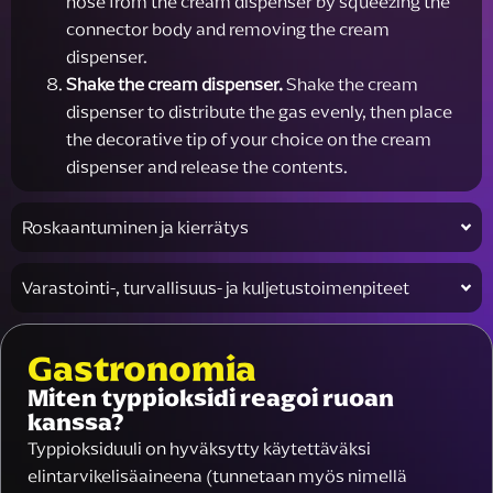
hose from the cream dispenser by squeezing the
connector body and removing the cream
dispenser.
Shake the cream dispenser.
Shake the cream
dispenser to distribute the gas evenly, then place
the decorative tip of your choice on the cream
dispenser and release the contents.
Roskaantuminen ja kierrätys
Varastointi-, turvallisuus- ja kuljetustoimenpiteet
Gastronomia
Miten typpioksidi reagoi ruoan
kanssa?
Typpioksiduuli on hyväksytty käytettäväksi
elintarvikelisäaineena (tunnetaan myös nimellä