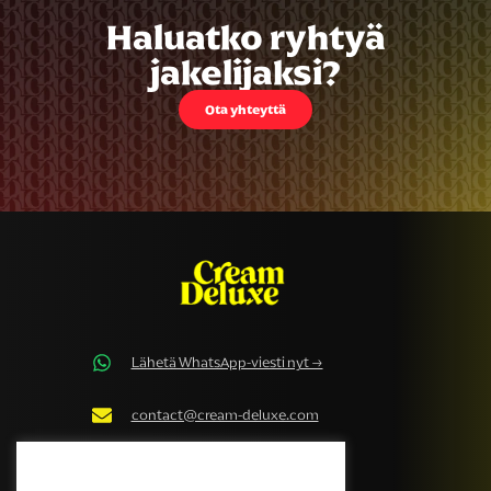
Haluatko ryhtyä
jakelijaksi?
Ota yhteyttä
Lähetä WhatsApp-viesti nyt →
contact@cream-deluxe.com
Cream Deluxe Evästekäytäntö