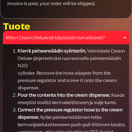
invoice is paid, your order will be shipped.
Tuote
Miten Cream Deluxe:tä käytetään turvallisesti?
Kierrä paineensäädin sylinteriin.
Valmistele Cream
Deluxe-järjestelmäsi ruuvaamalla paineensäädin
N2O
cylinder. Remove the hose adapter from the
pressure regulator and screw it onto the cream
dispenser.
Pour the contents into the cream dispenser.
Kaada
reseptisi sisältö kermakeittimeen ja sulje kansi.
Connect the pressure regulator hose to the cream
dispenser.
Kytke paineensäätimen letku
kermanjakelulaitteeseen push-pull-liittimen kautta,
varmistaen, että virtauskytkin on OFF. Kuulet