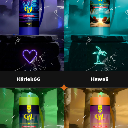
Kärlek66
Hawaii