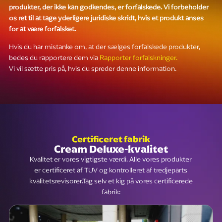
produkter, der ikke kan godkendes, er forfalskede. Vi forbeholder
os ret til at tage yderligere juridiske skridt, hvis et produkt anses
for at være forfalsket.
Hvis du har mistanke om, at der sælges forfalskede produkter,
bedes du rapportere dem via
Rapporter forfalskninger.
Vi vil sætte pris på, hvis du spreder denne information.
Certificeret fabrik
Cream Deluxe-kvalitet
Kvalitet er vores vigtigste værdi. Alle vores produkter
er certificeret af TUV og kontrolleret af tredjeparts
kvalitetsrevisorer.Tag selv et kig på vores certificerede
fabrik: