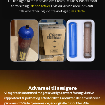
Du kan også få mere at vide om Cream Deluxe's indsats mod
forfalskning i
denne artikel
. Hvis du vil vide mere om anti-
falskmøntneri og Piqr-teknologier,
læs dette
.
Advarsel til sælgere
Vi tager falskmøntneri meget alvorligt. Ethvert forsøg vil blive
rapporteret til politiet og efterforsket. Produkter, der er verificeret
på vores officielle hjemmeside, er originale produkter. Alle