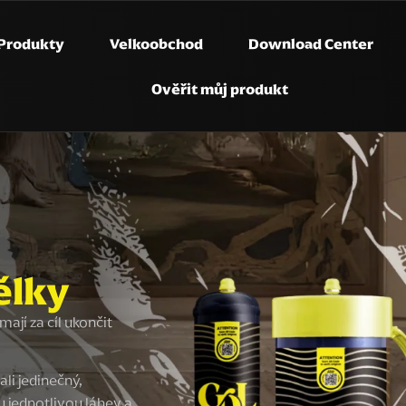
Produkty
Velkoobchod
Download Center
Ověřit můj produkt
ělky
ají za cíl ukončit
li jedinečný,
 jednotlivou láhev a