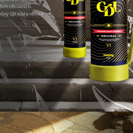
ich oficiálních
ný QR kód a nelze ji