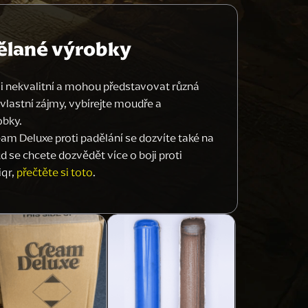
ělané výrobky
i nekvalitní a mohou představovat různá
vé vlastní zájmy, vybírejte moudře a
obky.
eam Deluxe proti padělání se dozvíte také na
d se chcete dozvědět více o boji proti
iqr,
přečtěte si toto
.