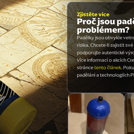
Zjistěte více
Proč jsou pad
problémem?
Padělky jsou obvykle velm
rizika. Chcete-li zajistit s
podporujte autentické výr
Více informací o akcích Cr
stránce
tento článek
. Poku
padělání a technologiích P