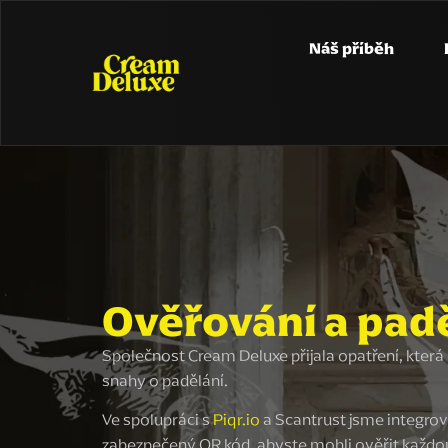
Náš příběh
Ověřování a pad
Společnost Cream Deluxe přijala opatření, která m
snahy o padělání.
Ve spolupráci s
Piqr.io
a Scantrust jsme integrova
zabezpečený QR kód, abyste mohli ověřit každou