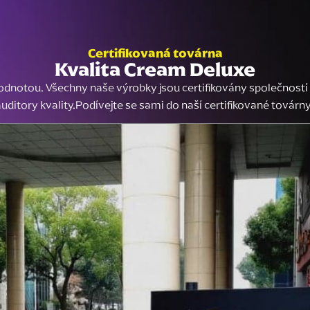
Certifikovaná továrna
Kvalita Cream Deluxe
í hodnotou. Všechny naše výrobky jsou certifikovány společnos
auditory kvality.Podívejte se sami do naší certifikované továrny