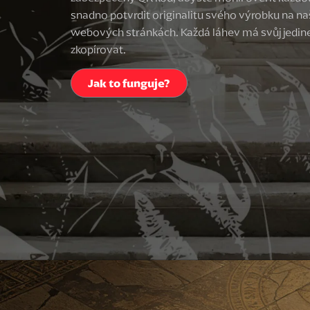
snadno potvrdit originalitu svého výrobku na naš
webových stránkách. Každá láhev má svůj jedineč
zkopírovat.
Jak to funguje?