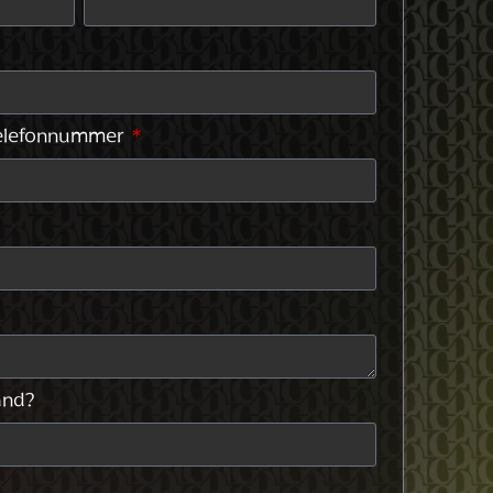
elefonnummer
and?