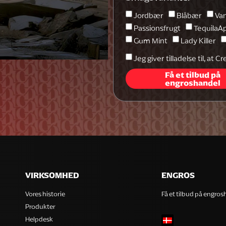
Jordbær
Blåbær
Va
Passionsfrugt
TequilaA
Gum Mint
Lady Killer
Jeg giver tilladelse til, a
Få et tilbud på
engroshandel
VIRKSOMHED
ENGROS
Vores historie
Få et tilbud på engro
Produkter
Helpdesk