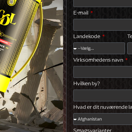
E-mail
Landekode
T
Virksomhedens navn
Hvilken by?
Hvad er dit nuværende l
Smagsvarianter