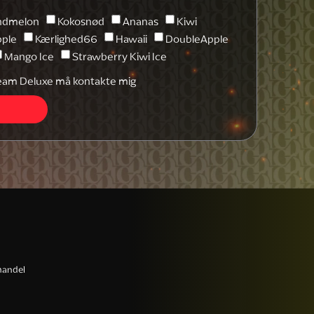
ndmelon
Kokosnød
Ananas
Kiwi
pple
Kærlighed66
Hawaii
DoubleApple
Mango Ice
Strawberry Kiwi Ice
t Cream Deluxe må kontakte mig
shandel