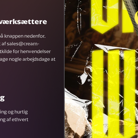
 iværksættere
 på knappen nedenfor.
t af
sales@cream-
tkilde for henvendelser
tage nogle arbejdsdage at
ng
ing og hurtig
ng af ethvert