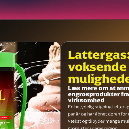
Lattergas:
voksende 
mulighed
Læs mere om at anmo
engrosprodukter fra 
virksomhed
En betydelig stigning i efter
par år og har åbnet døren for 
vækst og tilbyder mange mulig
grossister i deres region.