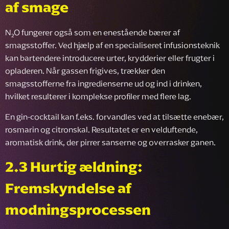
af smage
N₂O fungerer også som en enestående bærer af
smagsstoffer. Ved hjælp af en specialiseret infusionsteknik
kan bartendere introducere urter, krydderier eller frugter i
opladeren. Når gassen frigives, trækker den
smagsstofferne fra ingredienserne ud og ind i drinken,
hvilket resulterer i komplekse profiler med flere lag.
En gin-cocktail kan f.eks. forvandles ved at tilsætte enebær,
rosmarin og citronskal. Resultatet er en velduftende,
aromatisk drink, der pirrer sanserne og overrasker ganen.
2.3 Hurtig ældning:
Fremskyndelse af
modningsprocessen