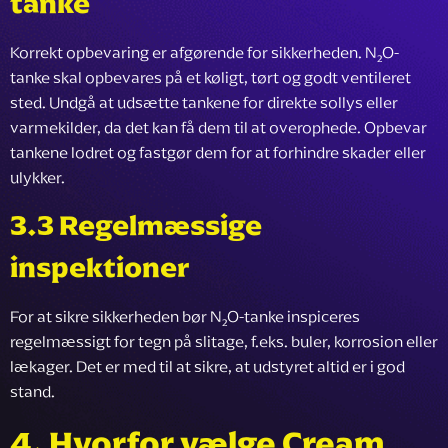
tanke
Korrekt opbevaring er afgørende for sikkerheden. N₂O-
tanke skal opbevares på et køligt, tørt og godt ventileret
sted. Undgå at udsætte tankene for direkte sollys eller
varmekilder, da det kan få dem til at overophede. Opbevar
tankene lodret og fastgør dem for at forhindre skader eller
ulykker.
3.3 Regelmæssige
inspektioner
For at sikre sikkerheden bør N₂O-tanke inspiceres
regelmæssigt for tegn på slitage, f.eks. buler, korrosion eller
lækager. Det er med til at sikre, at udstyret altid er i god
stand.
4.
Hvorfor vælge Cream