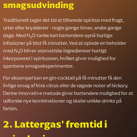
smagsudvinding
Traditionelt tager det tid at tilberede spiritus med frugt,
urter eller krydderier - nogle gange timer, andre gange
dage. Med N₂O-tanke kan bartendere opnå hurtige
infusioner på blot få minutter. Ved at oplade en beholder
med N₂O bliver aromatiske ingredienser hurtigt
inkorporeret i spiritussen, hvilket giver mulighed for
spontane smagseksperimenter.
For eksempel kan en gin-cocktail på få minutter få den
livlige smag af frisk citrus eller de røgede noter af hickory.
Denne innovative metode giver bartendere mulighed for at
udforske nye kombinationer og skabe unikke drinks på
farten.
2.
Lattergas' fremtid i