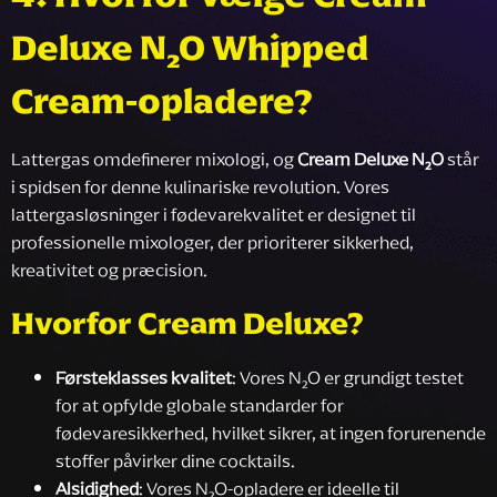
Deluxe N₂O Whipped
Cream-opladere?
Lattergas omdefinerer mixologi, og
Cream Deluxe N₂O
står
i spidsen for denne kulinariske revolution. Vores
lattergasløsninger i fødevarekvalitet er designet til
professionelle mixologer, der prioriterer sikkerhed,
kreativitet og præcision.
Hvorfor Cream Deluxe?
Førsteklasses kvalitet
: Vores N₂O er grundigt testet
for at opfylde globale standarder for
fødevaresikkerhed, hvilket sikrer, at ingen forurenende
stoffer påvirker dine cocktails.
Alsidighed
: Vores N₂O-opladere er ideelle til