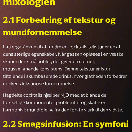
mixologien
2.1 Forbedring af tekstur og
mundfornemmelse
Lattergas' evne til at ændre en cocktails tekstur er en af
dens særlige egenskaber. Når gassen opløses i en væske,
skaber den små bobler, der giver en cremet,
mousselignende konsistens. Denne tekstur er især
tiltalende i skumbaserede drinks, hvor glatheden forbedrer
drinkens luksuriøse fornemmelse.
I lagdelte cocktails hjælper N₂O med at blande de
forskellige komponenter problemfrit og skabe en
harmonisk mundfølelse fra den første slurk til den sidste.
2.2 Smagsinfusion: En symfoni