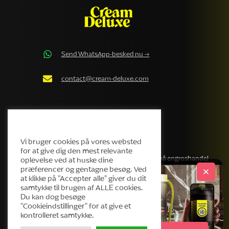
Send WhatsApp-besked nu →
contact@cream-deluxe.com
Cream Deluxe Cookiepolitik
VIRKSOMHED
ENGROS
Vi bruger cookies på vores websted
for at give dig den mest relevante
Vores historie
Få et tilbud på engroshandel
oplevelse ved at huske dine
præferencer og gentagne besøg. Ved
Produkter
at klikke på "Accepter alle" giver du dit
Helpdesk
samtykke til brugen af ALLE cookies.
Du kan dog besøge
Blog
"Cookieindstillinger" for at give et
Kontakt
kontrolleret samtykke.