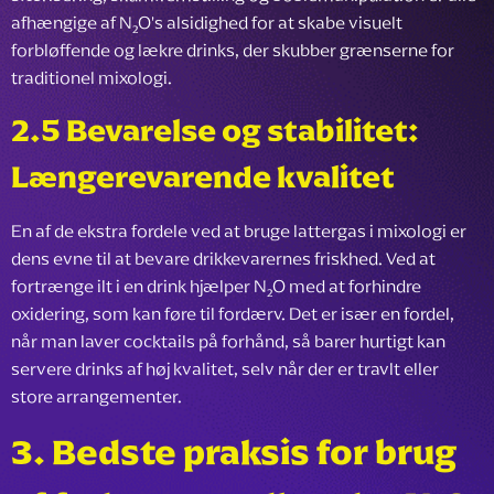
afhængige af N₂O's alsidighed for at skabe visuelt
forbløffende og lækre drinks, der skubber grænserne for
traditionel mixologi.
2.5 Bevarelse og stabilitet:
Længerevarende kvalitet
En af de ekstra fordele ved at bruge lattergas i mixologi er
dens evne til at bevare drikkevarernes friskhed. Ved at
fortrænge ilt i en drink hjælper N₂O med at forhindre
oxidering, som kan føre til fordærv. Det er især en fordel,
når man laver cocktails på forhånd, så barer hurtigt kan
servere drinks af høj kvalitet, selv når der er travlt eller
store arrangementer.
3.
Bedste praksis for brug