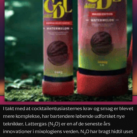
I takt med at cocktailentusiasternes krav og smag er blevet
mere komplekse, har bartendere løbende udforsket nye
teknikker. Lattergas (N₂O) er en af de seneste års
innovationer i mixologiens verden. N₂O har bragt hidtil uset