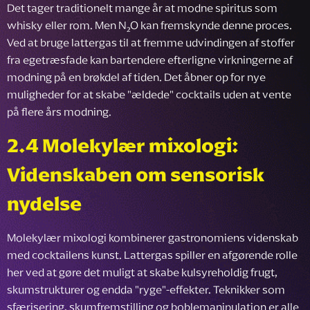
Det tager traditionelt mange år at modne spiritus som
whisky eller rom. Men N₂O kan fremskynde denne proces.
Ved at bruge lattergas til at fremme udvindingen af stoffer
fra egetræsfade kan bartendere efterligne virkningerne af
modning på en brøkdel af tiden. Det åbner op for nye
muligheder for at skabe "ældede" cocktails uden at vente
på flere års modning.
2.4 Molekylær mixologi:
Videnskaben om sensorisk
nydelse
Molekylær mixologi kombinerer gastronomiens videnskab
med cocktailens kunst. Lattergas spiller en afgørende rolle
her ved at gøre det muligt at skabe kulsyreholdig frugt,
skumstrukturer og endda "ryge"-effekter. Teknikker som
sfærisering, skumfremstilling og boblemanipulation er alle