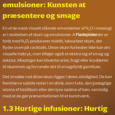
emulsioner: Kunsten at
præsentere og smage
En af de mest visuelt slående anvendelser af N₂O i mixologi
er i skabelsen af skum og emulsioner. A
Flødepisker
der er
fyldt med N₂O, producerer stabilt, luksuriøst skum, der
flyder oven på cocktails. Disse skum forbedrer ikke kun det
visuelle indtryk, men tilføjer også et ekstra lag af smag og
tekstur. Mixologer kan tilsætte urter, frugt eller krydderier
til skummet og forvandle det til smagsfyldt garniture.
Det smukke ved disse skum ligger i deres alsidighed. De kan
fremhæve subtile noter i en drink, som f.eks. den jordagtige
aroma af basilikum eller den lyse sødme af bær, samtidig
med at de gør præsentationen til et kunstværk.
1.3 Hurtige infusioner: Hurtig