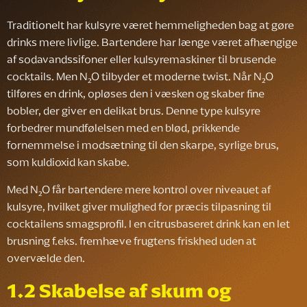
Traditionelt har kulsyre været hemmeligheden bag at gøre
drinks mere livlige. Bartendere har længe været afhængige
af sodavandssifoner eller kulsyremaskiner til brusende
cocktails. Men N₂O tilbyder et moderne twist. Når N₂O
tilføres en drink, opløses den i væsken og skaber fine
bobler, der giver en delikat brus. Denne type kulsyre
forbedrer mundfølelsen med en blød, prikkende
fornemmelse i modsætning til den skarpe, syrlige brus,
som kuldioxid kan skabe.
Med N₂O får bartendere mere kontrol over niveauet af
kulsyre, hvilket giver mulighed for præcis tilpasning til
cocktailens smagsprofil. I en citrusbaseret drink kan en let
brusning f.eks. fremhæve frugtens friskhed uden at
overvælde den.
1.2 Skabelse af skum og