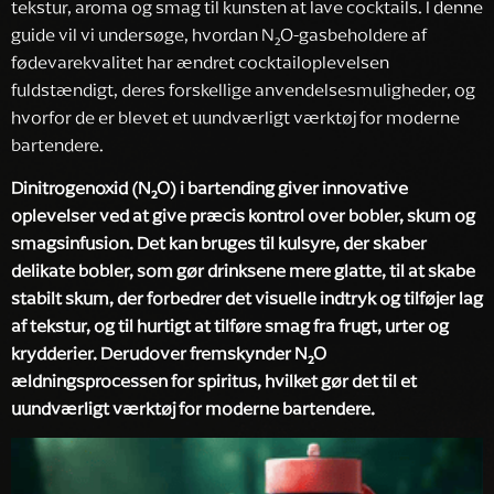
tekstur, aroma og smag til kunsten at lave cocktails. I denne
guide vil vi undersøge, hvordan N₂O-gasbeholdere af
fødevarekvalitet har ændret cocktailoplevelsen
fuldstændigt, deres forskellige anvendelsesmuligheder, og
hvorfor de er blevet et uundværligt værktøj for moderne
bartendere.
Dinitrogenoxid (N₂O) i bartending giver innovative
oplevelser ved at give præcis kontrol over bobler, skum og
smagsinfusion. Det kan bruges til kulsyre, der skaber
delikate bobler, som gør drinksene mere glatte, til at skabe
stabilt skum, der forbedrer det visuelle indtryk og tilføjer lag
af tekstur, og til hurtigt at tilføre smag fra frugt, urter og
krydderier. Derudover fremskynder N₂O
ældningsprocessen for spiritus, hvilket gør det til et
uundværligt værktøj for moderne bartendere.