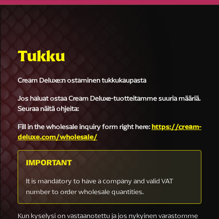
Tukku
Cream Deluxe:n ostaminen tukkukaupasta
Jos haluat ostaa Cream Deluxe-tuotteitamme suuria määriä.
Seuraa näitä ohjeita:
Fill in the wholesale inquiry form right here:
https://cream-
deluxe.com/wholesale/
IMPORTANT
It is mandatory to have a company and valid VAT
number to order wholesale quantities.
Kun kyselysi on vastaanotettu ja jos nykyinen varastomme