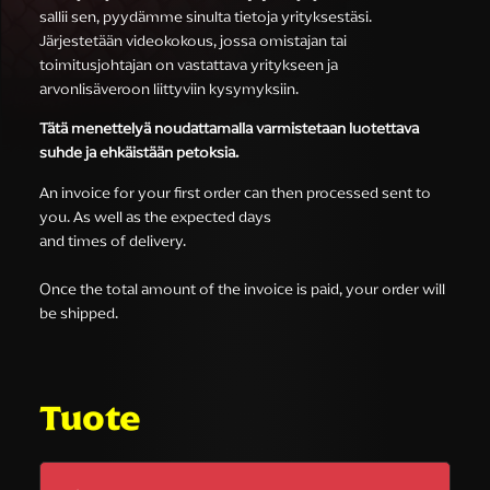
sallii sen, pyydämme sinulta tietoja yrityksestäsi.
Järjestetään videokokous, jossa omistajan tai
toimitusjohtajan on vastattava yritykseen ja
arvonlisäveroon liittyviin kysymyksiin.
Tätä menettelyä noudattamalla varmistetaan luotettava
suhde ja ehkäistään petoksia.
An invoice for your first order can then processed sent to
you. As well as the expected days
and times of delivery.
Once the total amount of the invoice is paid, your order will
be shipped.
Tuote