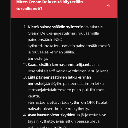
Miten Cream Deluxe:tä käytetään
turvallisesti?
Kierrä paineensäädin sylinteriin.
Valmistele
Cream Deluxe-järjestelmäsi ruuvaamalla
paineensäädin N2O
sylinteri. Irrota letkusovitin paineensäätimestä
ja ruuvaa se kerman päälle.
annostelija.
Kaada sisältö kerma-annostelijaan
Kaada
reseptisi sisältö kermakeittimeen ja sulje kansi.
Liitä paineensäätimen letku kerman
annostelijaan.
Kytke paineensäätimen letku
kermanjakelulaitteeseen push-pull-liittimen
kautta,
varmistaen, että virtauskytkin on OFF. Kuulet
naksahduksen, kun se on kytketty.
Avaa kaasun virtauskytkin
Kun järjestelmä on
täysin kytketty, avaa letkun päässä oleva
virtauskytkin siirtämällä