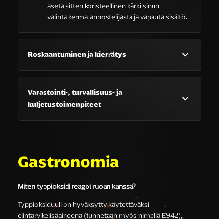
aseta sitten koristeellinen kärki sinun
valinta kerma-annostelijasta ja vapauta sisältö.
Roskaantuminen ja kierrätys
Varastointi-, turvallisuus- ja
kuljetustoimenpiteet
Gastronomia
Miten typpioksidi reagoi ruoan kanssa?
Typpioksiduuli on hyväksytty käytettäväksi
elintarvikelisäaineena (tunnetaan myös nimellä E942),