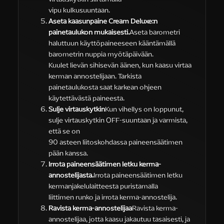
vipu kulkusuuntaan.
Aseta kaasunpaine Cream Deluxe:n
painetaulukon mukaisesti.
Aseta barometri
haluttuun käyttöpaineeseen kääntämällä
barometrin nuppia myötäpäivään.
Kuulet lievän sihisevän äänen, kun kaasu virtaa
kerman annostelijaan. Tarkista
painetaulukosta saat karkean ohjeen
käytettävästä paineesta.
Sulje virtauskytkin
Kun vihellys on loppunut,
sulje virtauskytkin OFF-suuntaan ja varmista,
että se on
90 asteen liitoskohdassa paineensäätimen
pään kanssa.
Irrota paineensäätimen letku kerma-
annostelijasta.
Irrota paineensäätimen letku
kermanjakelulaitteesta puristamalla
liittimen runko ja irrota kerma-annostelija.
Ravista kerma-annostelijaa
Ravista kerma-
annostelijaa, jotta kaasu jakautuu tasaisesti, ja