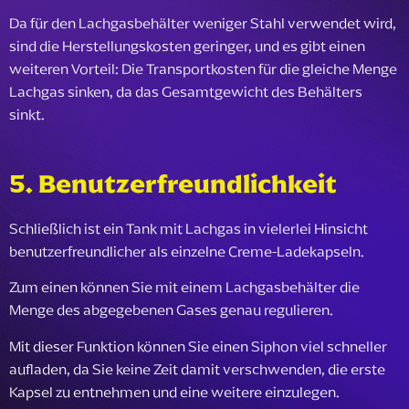
Da für den Lachgasbehälter weniger Stahl verwendet wird,
sind die Herstellungskosten geringer, und es gibt einen
weiteren Vorteil: Die Transportkosten für die gleiche Menge
Lachgas sinken, da das Gesamtgewicht des Behälters
sinkt.
5. Benutzerfreundlichkeit
Schließlich ist ein Tank mit Lachgas in vielerlei Hinsicht
benutzerfreundlicher als einzelne Creme-Ladekapseln.
Zum einen können Sie mit einem Lachgasbehälter die
Menge des abgegebenen Gases genau regulieren.
Mit dieser Funktion können Sie einen Siphon viel schneller
aufladen, da Sie keine Zeit damit verschwenden, die erste
Kapsel zu entnehmen und eine weitere einzulegen.