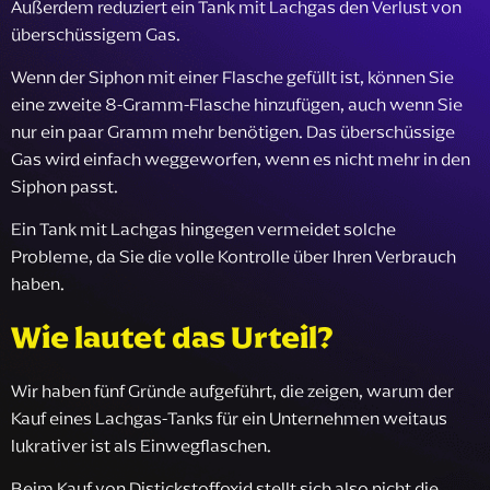
Außerdem reduziert ein Tank mit Lachgas den Verlust von
überschüssigem Gas.
Wenn der Siphon mit einer Flasche gefüllt ist, können Sie
eine zweite 8-Gramm-Flasche hinzufügen, auch wenn Sie
nur ein paar Gramm mehr benötigen. Das überschüssige
Gas wird einfach weggeworfen, wenn es nicht mehr in den
Siphon passt.
Ein Tank mit Lachgas hingegen vermeidet solche
Probleme, da Sie die volle Kontrolle über Ihren Verbrauch
haben.
Wie lautet das Urteil?
Wir haben fünf Gründe aufgeführt, die zeigen, warum der
Kauf eines Lachgas-Tanks für ein Unternehmen weitaus
lukrativer ist als Einwegflaschen.
Beim Kauf von Distickstoffoxid stellt sich also nicht die