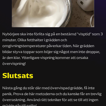
Nybörjare ska inte förlita sig på en bestämd "visptid" som 3
minuter. Olika fetthalter i grädden och
omgivningstemperaturer påverkar tiden. När grädden
bildar styva toppar som böjer sig något men inte droppar,
är den klar. Ytterligare vispning kommer att orsaka
övervispning!
Slutsats
Nästa gång du står där med övervispad grädde, få inte
panik. Prova de här metoderna och du kanske får en trevlig
överraskning. Använd rätt tekniker för att se till att ingen
grädde går till spillo!