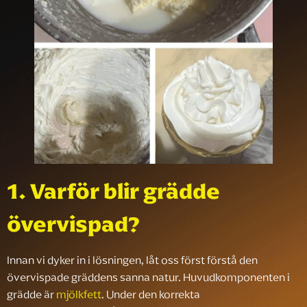
1. Varför blir grädde
övervispad?
Innan vi dyker in i lösningen, låt oss först förstå den
övervispade gräddens sanna natur. Huvudkomponenten i
grädde är
mjölkfett
. Under den korrekta