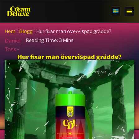
Hem
"
Blogg
"
Hur fixar man övervispad grädde?
Daniel
Toss -
Hur fixar man övervispad grädde?