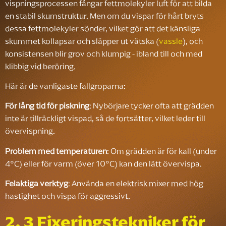
vispningsprocessen fångar fettmolekyler luft för att bilda
en stabil skumstruktur. Men om du vispar för hårt bryts
dessa fettmolekyler sönder, vilket gör att det känsliga
skummet kollapsar och släpper ut vätska (
vassle
), och
konsistensen blir grov och klumpig - ibland till och med
klibbig vid beröring.
Här är de vanligaste fallgroparna:
För lång tid för piskning
: Nybörjare tycker ofta att grädden
inte är tillräckligt vispad, så de fortsätter, vilket leder till
övervispning.
Problem med temperaturen
: Om grädden är för kall (under
4°C) eller för varm (över 10°C) kan den lätt övervispa.
Felaktiga verktyg
: Använda en elektrisk mixer med hög
hastighet och vispa för aggressivt.
2. 3 Fixeringstekniker för