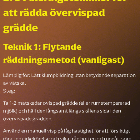
att rädda övervispad
grädde
Teknik 1: Flytande
räddningsmetod (vanligast)
Lämplig för: Lätt klumpbildning utan betydande separation
av vätska.
Steg:
Ta 1-2 matskedar ovispad grädde (eller rumstempererad
mjölk) och häll den långsamt längs skålens sida i den
övervispade grädden.
Använd en manuell visp på låg hastighet för att försiktigt
röra i en cirkelrörelse och vika från botten och uppåt, som