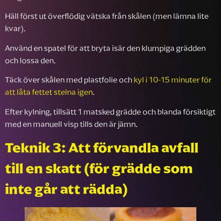
Häll först ut överflödig vätska från skålen (men lämna lite
kvar).
Använd en spatel för att bryta isär den klumpiga grädden
och lossa den.
Täck över skålen med plastfolie och
kyl i 10-15 minuter för
att låta fettet stelna igen
.
Efter kylning, tillsätt 1 matsked grädde och blanda försiktigt
med en manuell visp tills den är jämn.
Teknik 3: Att förvandla avfall
till en skatt (för grädde som
inte går att rädda)