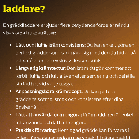
laddare?
En gräddladdare erbjuder flera betydande fördelar när du
ska skapa frukosträtter:
Lätt och fluffig krämkonsistens:
Du kan enkelt göra en
perfekt grädde som kan mäta sig med den du hittar på
ett café eller i en exklusiv dessertbutik.
Långvarig krämtextur:
Den kräm du gör kommer att
förbli fluffig och luftig även efter servering och behålla
sin lätthet vid varje tugga.
Anpassningsbara krämrecept:
Du kan justera
gräddens sötma, smak och konsistens efter dina
önskemål.
Lätt att använda och rengöra:
Krämladdaren är enkel
att använda och lätt att rengöra.
Praktisk förvaring:
Hemlagad grädde kan förvaras i
kylen i flera dagar, redo att ge smak till nästa måltid.