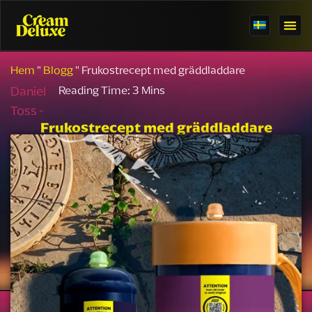
Hem
"
Blogg
"
Frukostrecept med gräddladdare
Daniel
Toss -
Frukostrecept med gräddladdare