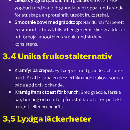
Grekisk yoghurtparfait med grädde:
Varva grekisk
yoghurt med bär och granola och toppa med grädde
för att skapa en proteinrik, utsökt frukostskål.
Smoothie bowl med gräddtopp:
När du har förberett
en smoothie bowl, tillsätt en generös klick grädde för
att förhöja smoothiens smak med sin lena
konsistens.
3.4 Unika frukostalternativ
Krämfyllda crepes:
Fyll crepes med grädde och färsk
frukt för att skapa en dessertliknande frukost som är
både god och lockande.
Krämig fransk toast för brunch:
Bred grädde, färska
bär, honung och nötter på rostat bröd för en perfekt
frukost- eller brunchrätt.
3,5 Lyxiga läckerheter