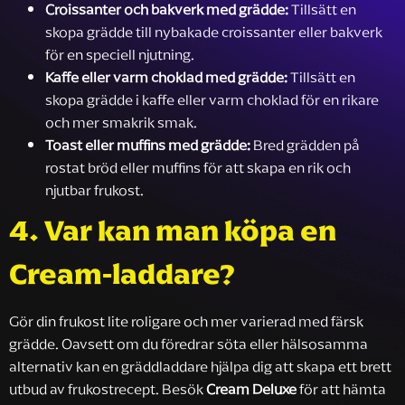
Croissanter och bakverk med grädde:
Tillsätt en
skopa grädde till nybakade croissanter eller bakverk
för en speciell njutning.
Kaffe eller varm choklad med grädde:
Tillsätt en
skopa grädde i kaffe eller varm choklad för en rikare
och mer smakrik smak.
Toast eller muffins med grädde:
Bred grädden på
rostat bröd eller muffins för att skapa en rik och
njutbar frukost.
4. Var kan man köpa en
Cream-laddare?
Gör din frukost lite roligare och mer varierad med färsk
grädde. Oavsett om du föredrar söta eller hälsosamma
alternativ kan en gräddladdare hjälpa dig att skapa ett brett
utbud av frukostrecept. Besök
Cream Deluxe
för att hämta