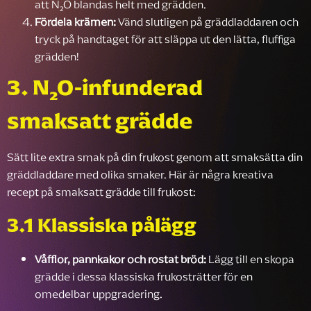
att N₂O blandas helt med grädden.
Fördela krämen:
Vänd slutligen på gräddladdaren och
tryck på handtaget för att släppa ut den lätta, fluffiga
grädden!
3. N₂O-infunderad
smaksatt grädde
Sätt lite extra smak på din frukost genom att smaksätta din
gräddladdare med olika smaker. Här är några kreativa
recept på smaksatt grädde till frukost:
3.1 Klassiska pålägg
Våfflor, pannkakor och rostat bröd:
Lägg till en skopa
grädde i dessa klassiska frukosträtter för en
omedelbar uppgradering.