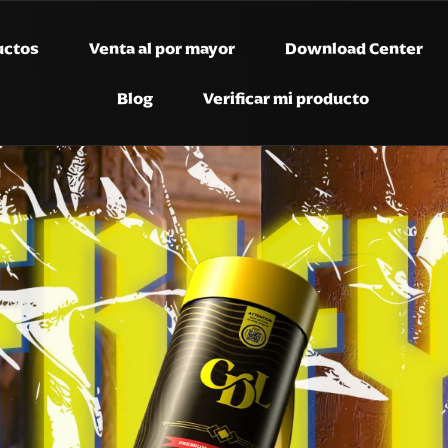
uctos
Venta al por mayor
Download Center
Blog
Verificar mi producto