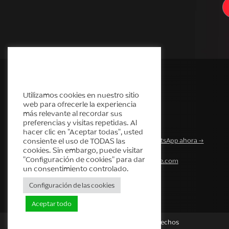
Política de cookies de Cream
Deluxe
Utilizamos cookies en nuestro sitio
web para ofrecerle la experiencia
más relevante al recordar sus
preferencias y visitas repetidas. Al
hacer clic en "Aceptar todas", usted
Enviar mensaje de WhatsApp ahora →
consiente el uso de TODAS las
cookies. Sin embargo, puede visitar
"Configuración de cookies" para dar
contact@cream-deluxe.com
un consentimiento controlado.
Configuración de las cookies
Aceptar todo
Cream Deluxe © Todos los derechos
reservados