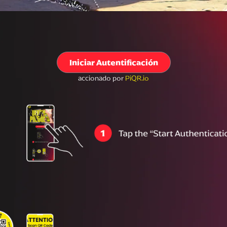
Iniciar Autentificación
accionado por
PiQR.io