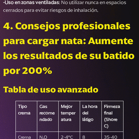
-
Uso en zonas ventiladas
: No utilizar nunca en espacios
cerrados para evitar riesgos de inhalación.
4.
Consejos profesionales
para cargar nata: Aumente
los resultados de su batido
por 200%
Tabla de uso avanzado
Tipo
Gas
Mejor
La hora
Firmeza
crema
recome
temper
del
final
ndado
atura
látigo
(Shore
C)
Crema
N₂O
2-4°C
8
35-40