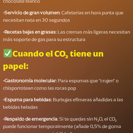
chocolate blanco
-
Servicio de gran volumen
: Cafeterías en hora punta que
necesitan nata en 30 segundos
-
Recetas bajas en grasas
: Las cremas más ligeras necesitan
más soporte de gas para su estructura
Cuando el CO₂ tiene un
papel:
-
Gastronomía molecular
: Para espumas que "crujen" o
chisporrotean como las rocas pop
-
Espuma para bebidas
: Burbujas efímeras añadidas a las
bebidas heladas
-
Respaldo de emergencia
: Si te quedas sin N₂O, el CO₂
puede funcionar temporalmente (añade 0,5% de goma