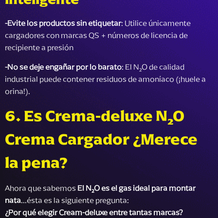
-
Evite los productos sin etiquetar
: Utilice únicamente
cargadores con marcas QS + números de licencia de
recipiente a presión
-
No se deje engañar por lo barato
: El N₂O de calidad
industrial puede contener residuos de amoníaco (¡huele a
orina!).
6. Es Crema-deluxe N₂O
Crema Cargador
¿Merece
la pena?
Ahora que sabemos
El N₂O es el gas ideal para montar
nata
...ésta es la siguiente pregunta:
¿Por qué elegir Cream-deluxe entre tantas marcas?