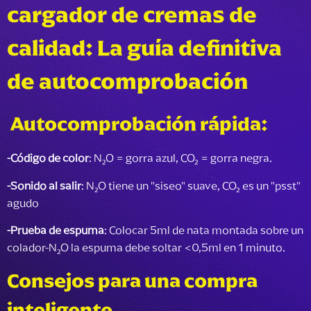
cargador de cremas de
calidad: La guía definitiva
de autocomprobación
Autocomprobación rápida:
-
Código de color
: N₂O = gorra azul, CO₂ = gorra negra.
-
Sonido al salir
: N₂O tiene un "siseo" suave, CO₂ es un "psst"
agudo
-
Prueba de espuma
: Colocar 5ml de nata montada sobre un
colador-N₂O la espuma debe soltar <0,5ml en 1 minuto.
Consejos para una compra
inteligente