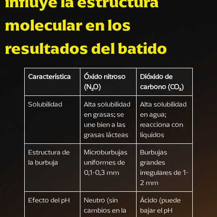
influye la estructura
molecular en los
resultados del batido
Característica
Óxido nitroso
Dióxido de
(N₂O)
carbono (CO₂)
Solubilidad
Alta solubilidad
Alta solubilidad
en grasas; se
en agua;
une bien a las
reacciona con
grasas lácteas
líquidos
Estructura de
Microburbujas
Burbujas
la burbuja
uniformes de
grandes
0,1-0,3 mm
irregulares de 1-
2 mm
Efecto del pH
Neutro (sin
Ácido (puede
cambios en la
bajar el pH