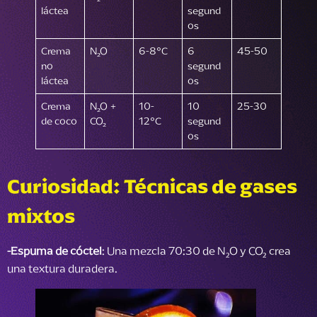
láctea
segund
os
Crema
N₂O
6-8°C
6
45-50
no
segund
láctea
os
Crema
N₂O +
10-
10
25-30
de coco
CO₂
12°C
segund
os
Curiosidad: Técnicas de gases
mixtos
-
Espuma de cóctel
: Una mezcla 70:30 de N₂O y CO₂ crea
una textura duradera.