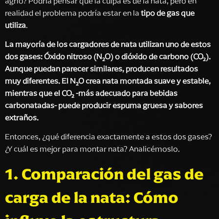
agrio? Podría pensar que la culpa es de la nata, pero en
realidad el problema podría estar en la
tipo de gas que
utiliza
.
La mayoría de los cargadores de nata utilizan uno de estos
dos gases: Óxido nitroso (N₂O) o dióxido de carbono (CO₂).
Aunque puedan parecer similares, producen resultados
muy diferentes. El N₂O crea nata montada suave y estable,
mientras que el CO₂ -más adecuado para bebidas
carbonatadas- puede producir espuma gruesa y sabores
extraños.
Entonces, ¿qué diferencia exactamente a estos dos gases?
¿Y cuál es mejor para montar nata? Analicémoslo.
1.
Comparación del gas de
carga de la nata: Cómo