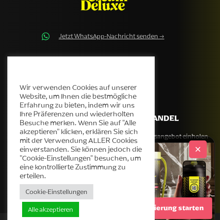
Jetzt WhatsApp-Nachricht senden →
contact@cream-deluxe.com
Cream Deluxe Cookie-Richtlinie
Wir verwenden Cookies auf unserer
Website, um Ihnen die bestmögliche
Erfahrung zu bieten, indem wir uns
Ihre Präferenzen und wiederholten
UNTERNEHMEN
GROSSHANDEL
Besuche merken. Wenn Sie auf "Alle
akzeptieren" klicken, erklären Sie sich
Unsere Geschichte
Großhandelsangebot einholen
mit der Verwendung ALLER Cookies
einverstanden. Sie können jedoch die
Produkte
"Cookie-Einstellungen" besuchen, um
Helpdesk
eine kontrollierte Zustimmung zu
Blog
erteilen.
Kontakt
Cookie-Einstellungen
Authentifizierung starten
Alle akzeptieren