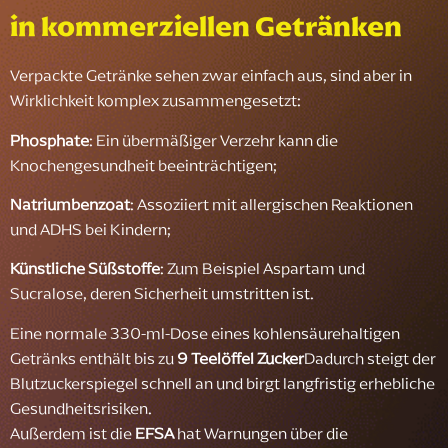
in kommerziellen Getränken
Verpackte Getränke sehen zwar einfach aus, sind aber in
Wirklichkeit komplex zusammengesetzt:
Phosphate
: Ein übermäßiger Verzehr kann die
Knochengesundheit beeinträchtigen;
Natriumbenzoat
: Assoziiert mit allergischen Reaktionen
und ADHS bei Kindern;
Künstliche Süßstoffe
: Zum Beispiel Aspartam und
Sucralose, deren Sicherheit umstritten ist.
Eine normale 330-ml-Dose eines kohlensäurehaltigen
Getränks enthält bis zu
9 Teelöffel Zucker
Dadurch steigt der
Blutzuckerspiegel schnell an und birgt langfristig erhebliche
Gesundheitsrisiken.
Außerdem ist die
EFSA
hat Warnungen über die