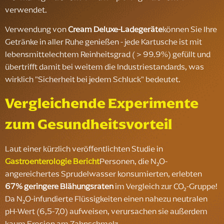
verwendet.
Verwendung von
Cream Deluxe-Ladegeräte
können Sie Ihre
Getränke in aller Ruhe genießen - jede Kartusche ist mit
lebensmittelechtem Reinheitsgrad (＞99.9%) gefüllt und
übertrifft damit bei weitem die Industriestandards, was
wirklich "Sicherheit bei jedem Schluck" bedeutet.
Vergleichende Experimente
zum Gesundheitsvorteil
Laut einer kürzlich veröffentlichten Studie in
Gastroenterologie Bericht
Personen, die N₂O-
angereichertes Sprudelwasser konsumierten, erlebten
67% geringere Blähungsraten
im Vergleich zur CO₂-Gruppe!
Da N₂O-infundierte Flüssigkeiten einen nahezu neutralen
pH-Wert (6,5-7,0) aufweisen, verursachen sie außerdem
kaum Erosion am Zahnschmelz.