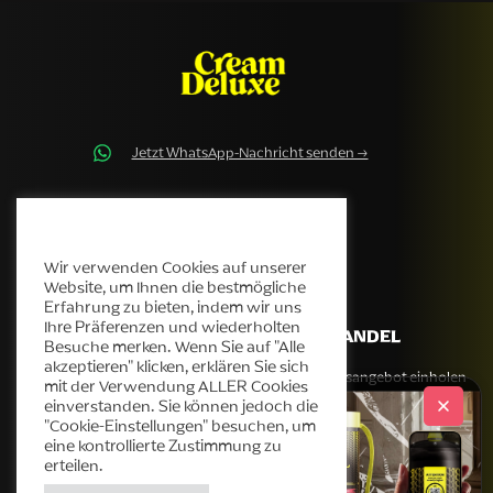
Jetzt WhatsApp-Nachricht senden →
contact@cream-deluxe.com
Cream Deluxe Cookie-Richtlinie
Wir verwenden Cookies auf unserer
Website, um Ihnen die bestmögliche
Erfahrung zu bieten, indem wir uns
Ihre Präferenzen und wiederholten
UNTERNEHMEN
GROSSHANDEL
Besuche merken. Wenn Sie auf "Alle
akzeptieren" klicken, erklären Sie sich
Unsere Geschichte
Großhandelsangebot einholen
mit der Verwendung ALLER Cookies
einverstanden. Sie können jedoch die
Produkte
"Cookie-Einstellungen" besuchen, um
Helpdesk
eine kontrollierte Zustimmung zu
Blog
erteilen.
Kontakt