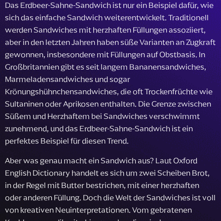
Das Erdbeer-Sahne-Sandwich ist nur ein Beispiel dafür, wie
sich das einfache Sandwich weiterentwickelt. Traditionell
werden Sandwiches mit herzhaften Füllungen assoziiert,
aber in den letzten Jahren haben süße Varianten an Zugkraft
gewonnen, insbesondere mit Füllungen auf Obstbasis. In
Großbritannien gibt es seit langem Bananensandwiches,
Marmeladensandwiches und sogar
Krönungshühnchensandwiches, die oft Trockenfrüchte wie
Sultaninen oder Aprikosen enthalten. Die Grenze zwischen
Süßem und Herzhaftem bei Sandwiches verschwimmt
zunehmend, und das Erdbeer-Sahne-Sandwich ist ein
perfektes Beispiel für diesen Trend.
Aber was genau macht ein Sandwich aus? Laut Oxford
English Dictionary handelt es sich um zwei Scheiben Brot,
in der Regel mit Butter bestrichen, mit einer herzhaften
oder anderen Füllung. Doch die Welt der Sandwiches ist voll
von kreativen Neuinterpretationen. Vom gebratenen