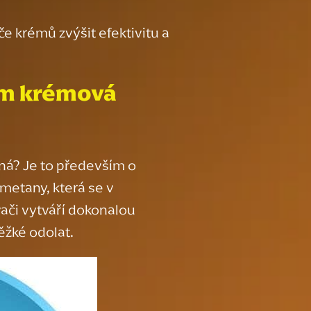
e krémů zvýšit efektivitu a
em
krémová
ná? Je to především o
metany, která se v
vači vytváří dokonalou
ěžké odolat.