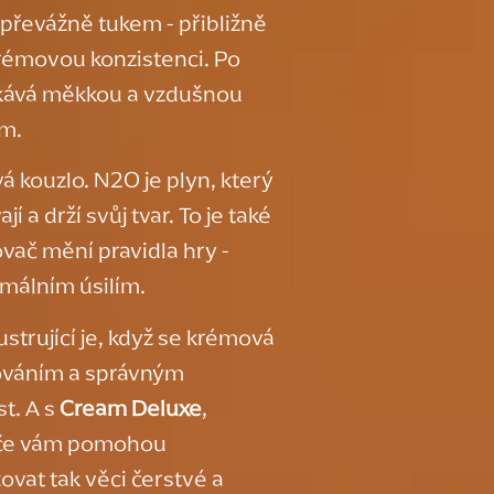
 převážně tukem - přibližně
rémovou konzistenci. Po
skává měkkou a vzdušnou
rm.
á kouzlo. N2O je plyn, který
a drží svůj tvar. To je také
ač mění pravidla hry -
málním úsilím.
rustrující je, když se krémová
dováním a správným
t. A s
Cream Deluxe
,
vače vám pomohou
ovat tak věci čerstvé a