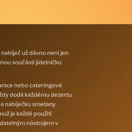
nabíječ už dávno není jen
tnou součástí jídelníčku
aurace nebo cateringové
vždy dodá každému dezertu
na nabíječku smetany
už je každé použití
tradatelným nástrojem v