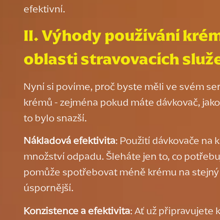
efektivní.
II
.
Výhody používání
krém
oblasti stravovacích služ
Nyní si povíme, proč byste měli ve svém ser
krémů - zejména pokud máte dávkovač, jako 
to bylo snazší.
Nákladová efektivita
: Použití dávkovače na
množství odpadu. Šleháte jen to, co potřeb
pomůže spotřebovat méně krému na stejný
úspornější.
Konzistence a efektivita
: Ať už připravujet