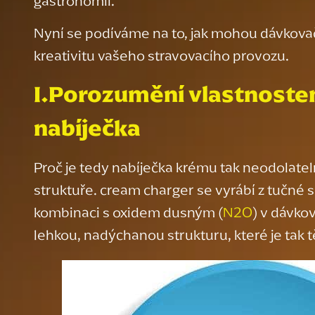
gastronomii.
Nyní se podíváme na to, jak mohou dávkovač
kreativitu vašeho stravovacího provozu.
I
.
Porozumění vlastnost
nabíječka
Proč je tedy nabíječka krému tak neodolatel
struktuře. cream charger se vyrábí z tučné s
kombinaci s oxidem dusným (
N2O
) v dávko
lehkou, nadýchanou strukturu, které je tak t