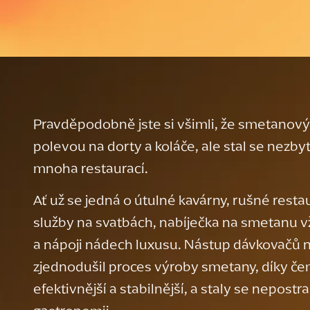
Pravděpodobně jste si všimli, že smetanový 
polevou na dorty a koláče, ale stal se nezby
mnoha restaurací.
Ať už se jedná o útulné kavárny, rušné rest
služby na svatbách, nabíječka na smetanu 
a nápoji nádech luxusu. Nástup dávkovačů 
zjednodušil proces výroby smetany, díky čem
efektivnější a stabilnější, a staly se nepos