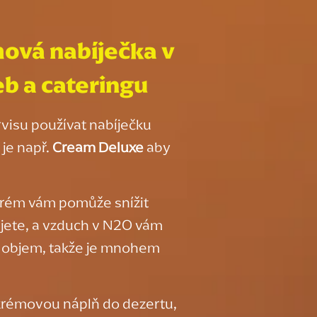
ová nabíječka
v
eb a cateringu
visu používat nabíječku
je např.
Cream Deluxe
aby
 krém vám pomůže snížit
ujete, a vzduch v N2O vám
 objem, takže je mnohem
e krémovou náplň do dezertu,