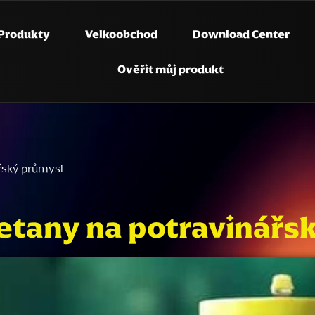
Produkty
Velkoobchod
Download Center
Ověřit můj produkt
řský průmysl
metany na potravinářs