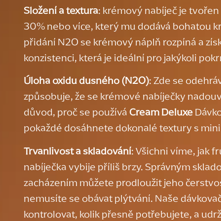
Složení a textura
: krémový nabíječ je tvořen
30% nebo více, který mu dodává bohatou k
přidání N2O se krémový náplň rozpíná a zí
konzistenci, která je ideální pro jakýkoli pok
Úloha oxidu dusného (N2O)
: Zde se odehráv
způsobuje, že se krémové nabíječky nadouvají 
důvod, proč se používá
Cream Deluxe
Dávkov
pokaždé dosáhnete dokonalé textury s mini
Trvanlivost a skladování
: Všichni víme, jak f
nabíječka vybije příliš brzy. Správným skla
zacházením můžete prodloužit jeho čerstvos
nemusíte se obávat plýtvání. Naše dávko
kontrolovat, kolik přesně potřebujete, a udrž