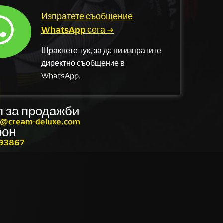
Изпратете съобщение
WhatsApp сега →
Щракнете тук, за да ни изпратите
директно съобщение в
WhatsApp.
 за продажби
и@cream-deluxe.com
фон
93867