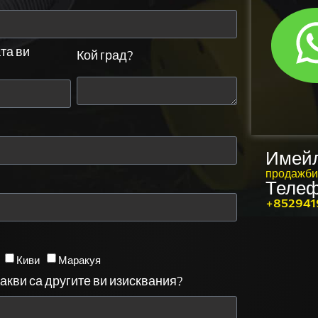
та ви
Кой град?
Имейл
продажб
Теле
+852941
Киви
Маракуя
акви са другите ви изисквания?