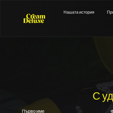
Нашата история
Пр
С у
Първо име