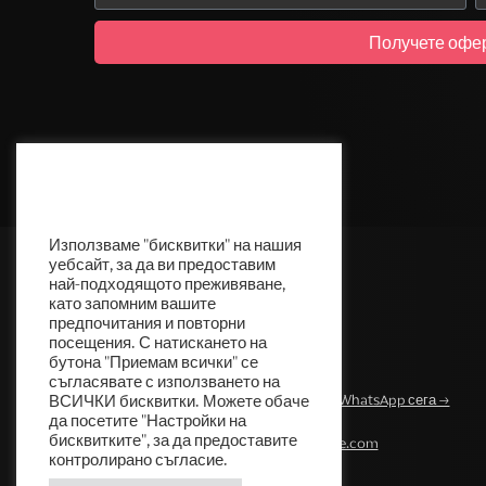
Получете офер
Cream Deluxe Политика за
използване на бисквитки
Използваме "бисквитки" на нашия
уебсайт, за да ви предоставим
най-подходящото преживяване,
като запомним вашите
предпочитания и повторни
посещения. С натискането на
бутона "Приемам всички" се
съгласявате с използването на
Изпратете съобщение WhatsApp сега →
ВСИЧКИ бисквитки. Можете обаче
да посетите "Настройки на
бисквитките", за да предоставите
contact@cream-deluxe.com
контролирано съгласие.